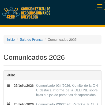
Tog
nav
Inicio
Sala de Prensa
Comunicados 2025
Comunicados 2026
Julio
29/Julio/2026
Comunicado 031/2026: Comité de la ON
U destaca informe de la CEDHNL sobre
hijas e hijos de personas desaparecidas
20/Julio/2026
Comunicado 030/2026: Participa la CED