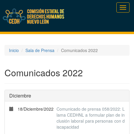
Toggl
navig
Inicio
Sala de Prensa
Comunicados 2022
Comunicados 2022
Diciembre
18/Diciembre/2022
Comunicado de prensa 058/2022: L
lama CEDHNL a formular plan de in
clusión laboral para personas con d
iscapacidad