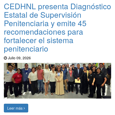
CEDHNL presenta Diagnóstico
Estatal de Supervisión
Penitenciaria y emite 45
recomendaciones para
fortalecer el sistema
penitenciario
Julio 09, 2026
Leer más