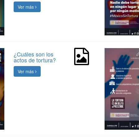
Ver más
¿Cuáles son los
actos de tortura?
Ver más