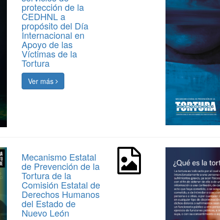
protección de la
CEDHNL a
propósito del Día
Internacional en
Apoyo de las
Víctimas de la
Tortura
Ver más
Mecanismo Estatal
de Prevención de la
Tortura de la
Comisión Estatal de
Derechos Humanos
del Estado de
Nuevo León