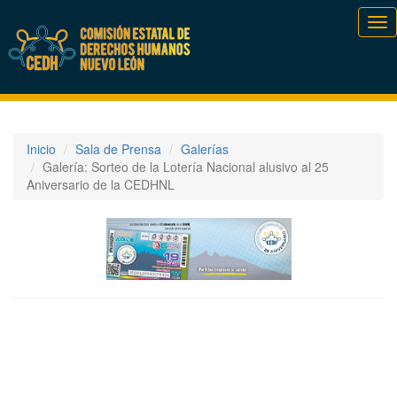
Tog
nav
Inicio
Sala de Prensa
Galerías
Galería: Sorteo de la Lotería Nacional alusivo al 25
Aniversario de la CEDHNL