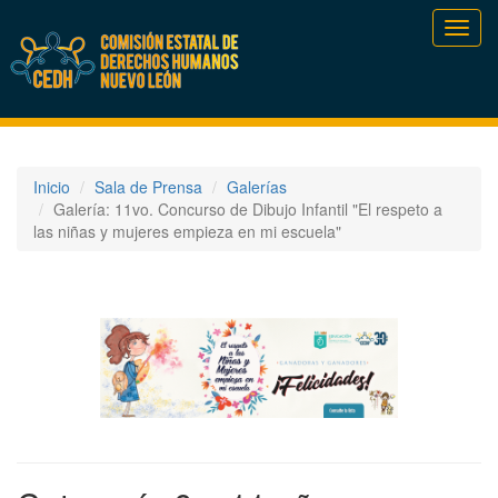
Toggl
navig
Inicio
Sala de Prensa
Galerías
Galería: 11vo. Concurso de Dibujo Infantil "El respeto a
las niñas y mujeres empieza en mi escuela"